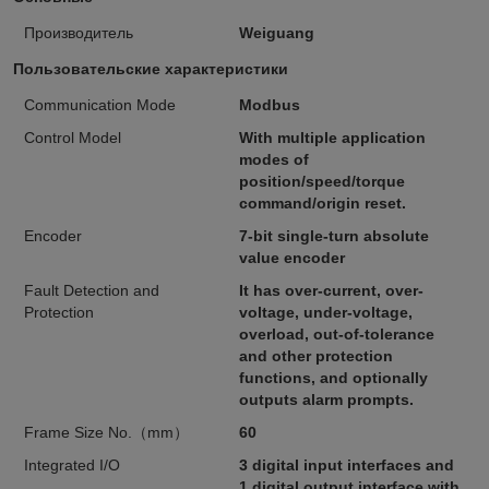
Производитель
Weiguang
Пользовательские характеристики
Communication Mode
Modbus
Control Model
With multiple application
modes of
position/speed/torque
command/origin reset.
Encoder
7-bit single-turn absolute
value encoder
Fault Detection and
It has over-current, over-
Protection
voltage, under-voltage,
overload, out-of-tolerance
and other protection
functions, and optionally
outputs alarm prompts.
Frame Size No.（mm）
60
Integrated I/O
3 digital input interfaces and
1 digital output interface with