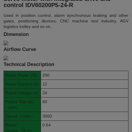
control IDV60200P5-24-R
Used in position control, alarm synchronous braking and other
gates, positioning devices, CNC machine tool industry, AGV
logistics trolley and so on.
Dimension
Airflow Curve
Technical Description
Rated Power (W)
200
Rated Current (A)
12
Rated Voltage (V)
24
Frame Size No.
60
（mm）
Speed（r/min）
3000
Rated
0.64
Torque（N·m）