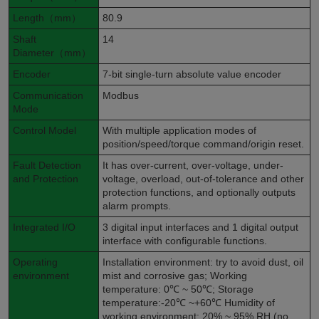
Length（mm）
80.9
Shaft
14
Diameter（mm）
Encoder
7-bit single-turn absolute value encoder
Communication
Modbus
Mode
Control Model
With multiple application modes of
position/speed/torque command/origin reset.
Fault Detection
It has over-current, over-voltage, under-
and Protection
voltage, overload, out-of-tolerance and other
protection functions, and optionally outputs
alarm prompts.
Integrated I/O
3 digital input interfaces and 1 digital output
interface with configurable functions.
Operating
Installation environment: try to avoid dust, oil
environment
mist and corrosive gas; Working
temperature: 0℃ ~ 50℃; Storage
temperature:-20℃ ~+60℃ Humidity of
working environment: 20% ~ 95% RH (no