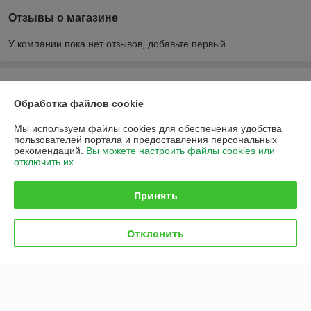
Отзывы о магазине
У компании пока нет отзывов, добавьте первый
О нас
Обработка файлов cookie
Контакты
Мы используем файлы cookies для обеспечения удобства
пользователей портала и предоставления персональных
Доставка и оплата
рекомендаций.
Вы можете настроить файлы cookies или
отключить их.
График работы
Принять
Полная версия сайта
Отклонить
Политика обработки cookies
Сайт создан на платформе Deal.by