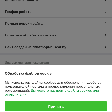
Доставка и оплата
График работы
Полная версия сайта
Политика обработки cookies
Сайт создан на платформе Deal.by
Информация для покупателя
Юридическое лицо:
Общество с ограниченной ответственностью
Обработка файлов cookie
«Промышленные вентиляторы и компоненты»
220113, Республика Беларусь, г. Минск, ул. Леонида Беды, 45,
помещение 813
Мы используем файлы cookies для обеспечения удобства
пользователей портала и предоставления персональных
Регистрационный номер ЕГР: 193626481
рекомендаций.
Вы можете настроить файлы cookies или
отключить их.
УНП: 193626481
Регистрационный орган: Минский горисполком
Принять