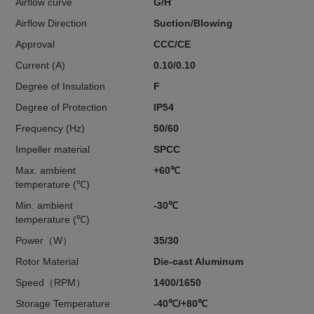
Airflow curve
G/H
Airflow Direction
Suction/Blowing
Approval
CCC/CE
Current (A)
0.10/0.10
Degree of Insulation
F
Degree of Protection
IP54
Frequency (Hz)
50/60
Impeller material
SPCC
Max. ambient
+60℃
temperature (℃)
Min. ambient
-30℃
temperature (℃)
Power（W）
35/30
Rotor Material
Die-cast Aluminum
Speed（RPM）
1400/1650
Storage Temperature
-40℃/+80℃