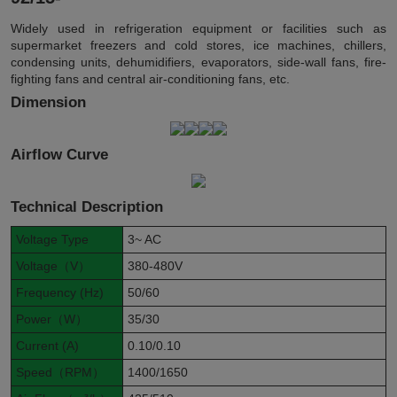
Widely used in refrigeration equipment or facilities such as
supermarket freezers and cold stores, ice machines, chillers,
condensing units, dehumidifiers, evaporators, side-wall fans, fire-
fighting fans and central air-conditioning fans, etc.
Dimension
Airflow Curve
Technical Description
Voltage Type
3~ AC
Voltage（V）
380-480V
Frequency (Hz)
50/60
Power（W）
35/30
Current (A)
0.10/0.10
Speed（RPM）
1400/1650