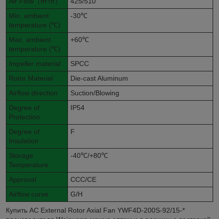
Air Flow（m³/h）
425/510
Min. ambient
-30℃
temperature (℃)
Max. ambient
+60℃
temperature (℃)
Impeller material
SPCC
Rotor Material
Die-cast Aluminum
Airflow direction
Suction/Blowing
Degree of
IP54
Protection
Degree of
F
Insulation
Storage
-40℃/+80℃
Temperature
Approval
CCC/CE
Airflow curve
G/H
Купить AC External Rotor Axial Fan YWF4D-200S-92/15-*