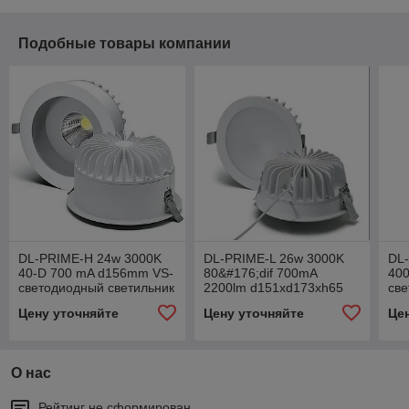
Подобные товары компании
DL-PRIME-H 24w 3000K
DL-PRIME-L 26w 3000K
DL
40-D 700 mA d156mm VS-
80&#176;dif 700mA
400
светодиодный светильник
2200lm d151xd173xh65
све
без драйвера
VS- светодиодный
с 
Цену уточняйте
Цену уточняйте
Це
светильник без драйвера
О нас
Рейтинг не сформирован