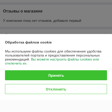
Отзывы о магазине
У компании пока нет отзывов, добавьте первый
О нас
Обработка файлов cookie
Контакты
Мы используем файлы cookies для обеспечения удобства
пользователей портала и предоставления персональных
Доставка и оплата
рекомендаций.
Вы можете настроить файлы cookies или
отключить их.
График работы
Принять
Полная версия сайта
Отклонить
Политика обработки cookies
Сайт создан на платформе Deal.by