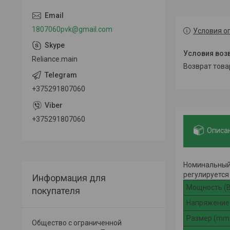
1807060pvk@gmail.com
Условия о
Reliance.main
возврат тов
+375291807060
+375291807060
Описа
Номинальный 
регулируется
Информация для
Мощность (В
покупателя
Напряжение 
Размер (mm
Общество с ограниченной