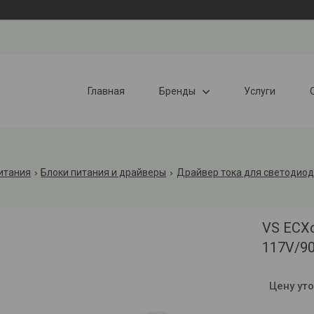
Главная
Бренды
Услуги
итания
Блоки питания и драйверы
Драйвер тока для светодиод
VS ECXd
117V/9
Цену ут