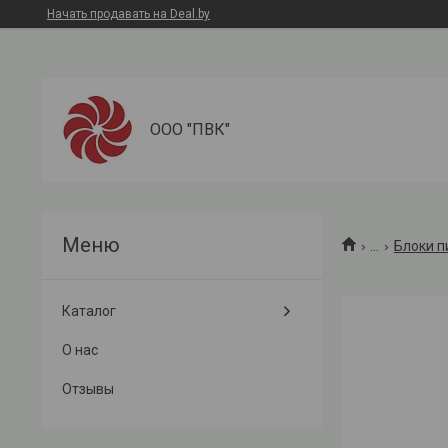
Начать продавать на Deal.by
ООО "ПВК"
...
Блоки п
Каталог
О нас
Отзывы