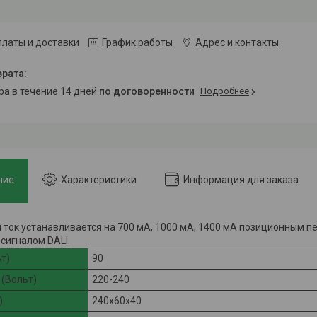
платы и доставки
График работы
Адрес и контакты
ара в течение 14 дней
по договоренности
Подробнее
ние
Характеристики
Информация для заказа
ток устанавливается на 700 мА, 1000 мА, 1400 мА позиционным 
 сигналом DALI.
т)
90
(Вольт)
220-240
)
240x60x40