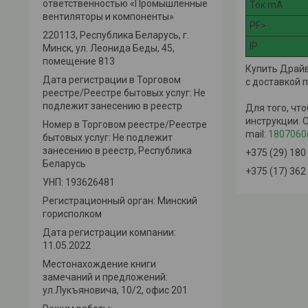
ответственностью «Промышленные
Ток mA
вентиляторы и компоненты»
PF>
220113, Республика Беларусь, г.
IP
Минск, ул. Леонида Беды, 45,
помещение 813
Купить Драйв
Дата регистрации в Торговом
с доставкой 
реестре/Реестре бытовых услуг: Не
подлежит занесению в реестр
Для того, чт
инструкции. 
Номер в Торговом реестре/Реестре
mail:
1807060
бытовых услуг: Не подлежит
занесению в реестр, Республика
+375 (29) 180
Беларусь
+375 (17) 362
УНП: 193626481
Регистрационный орган: Минский
горисполком
Дата регистрации компании:
11.05.2022
Местонахождение книги
замечаний и предложений:
ул.Лукъяновича, 10/2, офис 201