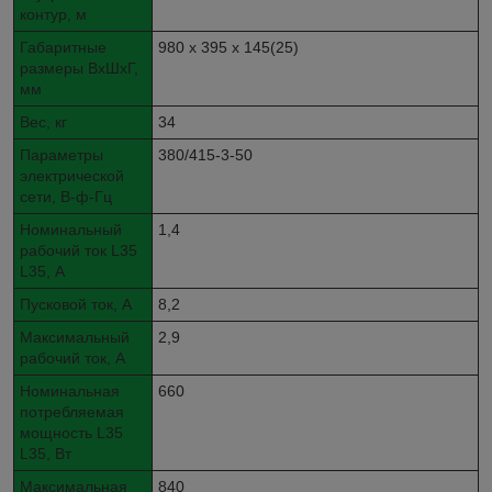
контур, м
Габаритные
980 х 395 х 145(25)
размеры ВхШхГ,
мм
Вес, кг
34
Параметры
380/415-3-50
электрической
сети, В-ф-Гц
Номинальный
1,4
рабочий ток L35
L35, А
Пусковой ток, А
8,2
Максимальный
2,9
рабочий ток, А
Номинальная
660
потребляемая
мощность L35
L35, Вт
Максимальная
840