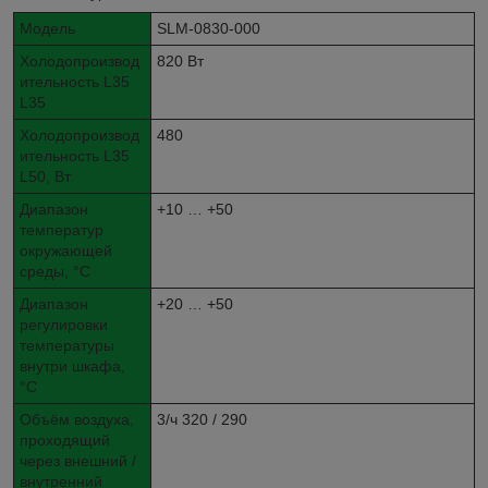
Модель
SLM-0830-000
Холодопроизвод
820 Вт
ительность L35
L35
Холодопроизвод
480
ительность L35
L50, Вт
Диапазон
+10 … +50
температур
окружающей
среды, °С
Диапазон
+20 … +50
регулировки
температуры
внутри шкафа,
°С
Объём воздуха,
3/ч 320 / 290
проходящий
через внешний /
внутренний