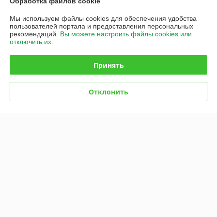
Обработка файлов cookie
Контакты
Мы используем файлы cookies для обеспечения удобства
пользователей портала и предоставления персональных
Доставка и оплата
рекомендаций.
Вы можете настроить файлы cookies или
отключить их.
График работы
Принять
Полная версия сайта
Отклонить
Политика обработки cookies
Сайт создан на платформе Deal.by
Информация для покупателя
Юридическое лицо:
Общество с ограниченной ответственностью
«Промышленные вентиляторы и компоненты»
220113, Республика Беларусь, г. Минск, ул. Леонида Беды, 45,
помещение 813
Регистрационный номер ЕГР: 193626481