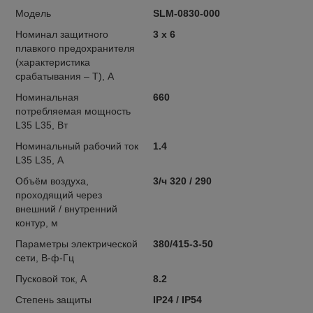
Модель
SLM-0830-000
Номинал защитного
3 x 6
плавкого предохранителя
(характеристика
срабатывания – T), А
Номинальная
660
потребляемая мощность
L35 L35, Вт
Номинальный рабочий ток
1.4
L35 L35, А
Объём воздуха,
3/ч 320 / 290
проходящий через
внешний / внутренний
контур, м
Параметры электрической
380/415-3-50
сети, В-ф-Гц
Пусковой ток, А
8.2
Степень защиты
IP24 / IP54