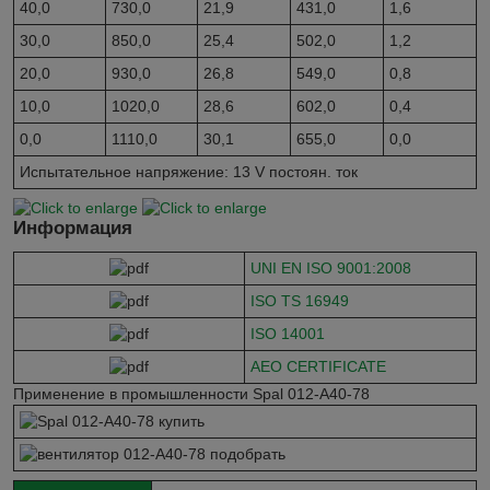
40,0
730,0
21,9
431,0
1,6
30,0
850,0
25,4
502,0
1,2
20,0
930,0
26,8
549,0
0,8
10,0
1020,0
28,6
602,0
0,4
0,0
1110,0
30,1
655,0
0,0
Испытательное напряжение: 13 V постоян. ток
Информация
UNI EN ISO 9001:2008
ISO TS 16949
ISO 14001
AEO CERTIFICATE
Применение в промышленности Spal 012-A40-78