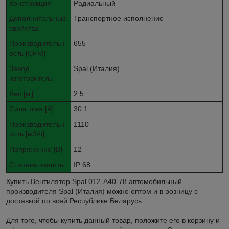
Конструкция
Радиальный
Дополнительные
Транспортное исполнение
свойства
Производительн
655
ость [CFM]
Завод
Spal (Италия)
изготовитель
Вес [кг]
2.5
Сила тока [A]
30.1
Производительн
1110
ость [м3/ч]
Напряжение [В]
12
Степень защиты
IP 68
Купить Вентилятор Spal 012-A40-78 автомобильный
производителя Spal (Италия) можно оптом и в розницу с
доставкой по всей Республике Беларусь.
Для того, чтобы купить данный товар, положите его в корзину и