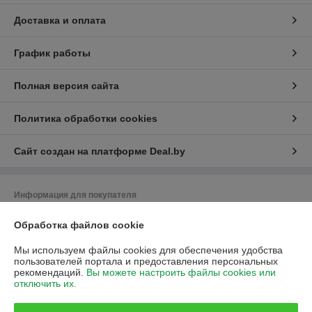
Доставка и оплата
График работы
Полная версия сайта
Политика обработки cookies
Сайт создан на платформе Deal.by
Информация для покупателя
Юридическое лицо:
Общество с ограниченной ответственностью
Обработка файлов cookie
«Промышленные вентиляторы и компоненты»
220113, Республика Беларусь, г. Минск, ул. Леонида Беды, 45,
помещение 813
Мы используем файлы cookies для обеспечения удобства
пользователей портала и предоставления персональных
Регистрационный номер ЕГР: 193626481
рекомендаций.
Вы можете настроить файлы cookies или
отключить их.
УНП: 193626481