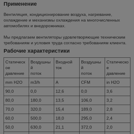
Применение
Вентиляция, кондиционирование воздуха, нагревание,
охлаждение и механизмы охлаждения на многочисленных
автомобилях и внедорожниках.
Мы предлагаем вентиляторы удовлетворяющие техническим
требованиям и условия труда согласно требованиям клиента.
Рабочие характеристики
Статическ
Воздушны
Входной
Воздушны
Статическо
ое
й
ток
й
е
давление
поток
поток
давление
mm H2O
m3/h
A
CFM
in H2O
90,0
0,0
12,6
0,0
3,6
80,0
180,0
13,5
106,0
3,2
70,0
320,0
15,4
189,0
2,8
60,0
500,0
18,0
295,0
2,4
50,0
630,0
21,1
372,0
2,0