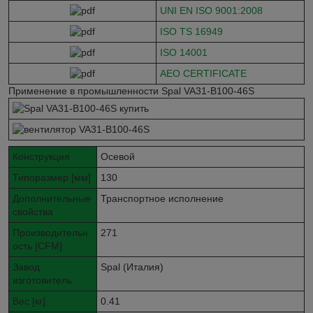
UNI EN ISO 9001:2008
ISO TS 16949
ISO 14001
AEO CERTIFICATE
Применение в промышленности Spal VA31-B100-46S
Конструкция
Осевой
Типоразмер [мм]
130
Дополнительные
Транспортное исполнение
свойства
Производительн
271
ость [CFM]
Завод
Spal (Италия)
изготовитель
Вес [кг]
0.41