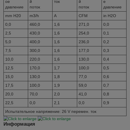
ое
й
ток
й
е
давление
поток
поток
давление
mm H20
m3/h
A
CFM
in H2O
0,0
460,0
1,6
271,0
0,0
2,5
430,0
1,6
254,0
0,1
5,0
400,0
1,6
236,0
0,2
7,5
300,0
1,6
177,0
0,3
10,0
220,0
1,6
130,0
0,4
12,5
170,0
1,7
100,0
0,5
15,0
130,0
1,8
77,0
0,6
17,5
100,0
1,9
59,0
0,7
20,0
70,0
2,0
41,0
0,8
22,5
0,0
2,1
0,0
0,9
Испытательное напряжение: 26 V перемен. ток
Информация