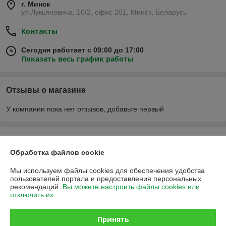
г. Минск
ул.Лукьяновича, 10/2, офис 201, Минск, Беларусь
Контакты
Сегодня работает с 09:00 до 17:00
Показать весь график работы
Отзывы о магазине
У компании пока нет отзывов, добавьте первый
О нас
Обработка файлов cookie
Контакты
Мы используем файлы cookies для обеспечения удобства
пользователей портала и предоставления персональных
Доставка и оплата
рекомендаций.
Вы можете настроить файлы cookies или
отключить их.
График работы
Принять