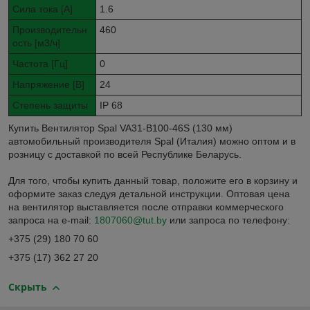
Сила тока [A]
1.6
Производительн
460
ость [м3/ч]
Частота [Гц]
0
Напряжение [В]
24
Степень защиты
IP 68
Купить Вентилятор Spal VA31-B100-46S (130 мм)
автомобильный производителя Spal (Италия) можно оптом и в
розницу с доставкой по всей Республике Беларусь.
Для того, чтобы купить данный товар, положите его в корзину и
оформите заказ следуя детальной инструкции. Оптовая цена
на вентилятор выставляется после отправки коммерческого
запроса на e-mail:
1807060@tut.by
или запроса по телефону:
+375 (29) 180 70 60
+375 (17) 362 27 20
Скрыть