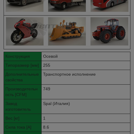
Конструкция
Осевой
Типоразмер [мм]
255
Дополнительные
Транспортное исполнение
свойства
Производительн
749
ость [CFM]
Завод
Spal (Италия)
изготовитель
Вес [кг]
1
Сила тока [A]
8.6