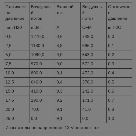
Статическ
Воздушны
Входной
Воздушны
Статическо
ое
й
ток
й
е
давление
поток
поток
давление
mm H20
m3/h
A
CFM
in H2O
0,0
1270,0
8,6
749,0
0,0
2,5
1180,0
8,8
696,0
0,1
5,0
1090,0
9,0
643,0
0,2
7,5
970,0
9,0
572,0
0,3
10,0
800,0
9,1
472,0
0,4
12,5
640,0
9,4
378,0
0,5
15,0
410,0
9,3
242,0
0,6
17,5
290,0
9,2
171,0
0,7
20,0
70,0
9,1
41,0
0,8
25,0
0,0
9,1
0,0
1,0
Испытательное напряжение: 13 V постоян. ток