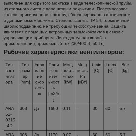
выполнен для скрытого монтажа в виде телескопической трубы,
из стального листа с порошковым покрытием. Пластмассовое
колесо, привинченное к ротору, сбалансировано в статическом
и динамическом режиме. Степень защиты IР 54, герметичный
шарикоподшипник, не требующий техобслуживания. Защита
двигателя с помощью встроенных термоконтактов в связи с
управляющим прибором. Легко доступная коробка
присоединения, трехфазный ток 230/400 В, 50 Гц.
Рабочие характеристики вентиляторов:
Тип
Тип
Упра
Прои
Мощ
Мощ
t min
t max
Вес
вент
разм
влен
звод
ность
ность
[C]
[C]
[kg]
илят
ер
ие
ител
Pmax
Pn
ора
[mm]
скор
ьност
[kW]
[кВт]
ость
ь
ю
[m3/h
]
ARA
308
Да
1680
0.11
-
-30
60
5.7
61-
0315
-4D
ARA
308
Да
1170
0.07
-
-30
60
5.7