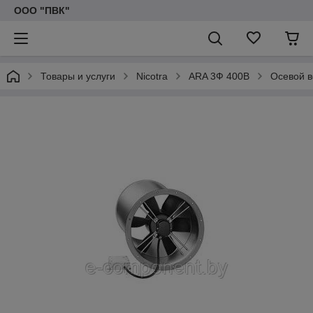
ООО "ПВК"
Товары и услуги
Nicotra
ARA 3Ф 400В
Осевой в