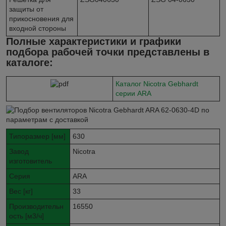
защиты от
прикосновения для
входной стороны
Полные характеристики и графики
подбора рабочей точки представлены в
каталоге:
Каталог Nicotra Gebhardt
серии ARA
Типоразмер [мм]
630
Завод
Nicotra
изготовитель
Серия
ARA
Вес [кг]
33
Производительн
16550
ость [м3/ч]