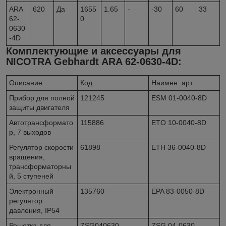
ARA
620
Да
1655
1.65
-
-30
60
33
62-
0
0630
-4D
Комплектующие и аксессуары для
NICOTRA Gebhardt ARA 62-0630-4D:
Описание
Код
Наимен. арт.
Прибор для полной
121245
ESM 01-0040-8D
защиты двигателя
Автотрансформато
115886
ETO 10-0040-8D
р, 7 выходов
Регулятор скорости
61898
ETH 36-0040-8D
вращения,
трансформаторны
й, 5 ступеней
Электронный
135760
EPA 83-0050-8D
регулятор
давления, IР54
Решетка для
ZSG040630
ZSG 04-0630