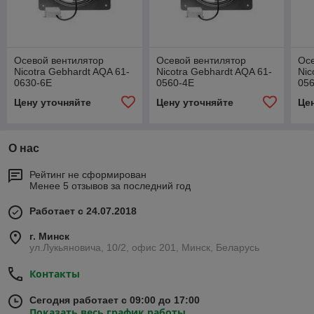
Осевой вентилятор
Осевой вентилятор
Осе
Nicotra Gebhardt AQA 61-
Nicotra Gebhardt AQA 61-
Nic
0630-6E
0560-4E
05
Цену уточняйте
Цену уточняйте
Це
О нас
Рейтинг не сформирован
Менее 5 отзывов за последний год
Работает с 24.07.2018
г. Минск
ул.Лукьяновича, 10/2, офис 201, Минск, Беларусь
Контакты
Сегодня работает с 09:00 до 17:00
Показать весь график работы