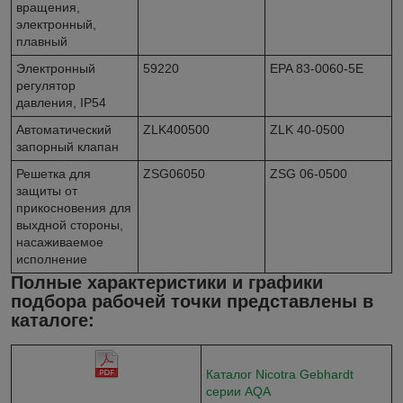
вращения,
электронный,
плавный
Электронный
59220
EPA 83-0060-5E
регулятор
давления, IР54
Автоматический
ZLK400500
ZLK 40-0500
запорный клапан
Решетка для
ZSG06050
ZSG 06-0500
защиты от
прикосновения для
выхдной стороны,
насаживаемое
исполнение
Полные характеристики и графики
подбора рабочей точки представлены в
каталоге:
Каталог Nicotra Gebhardt
серии AQA