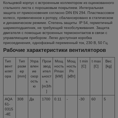
Кольцевой корпус с встроенным коллектором из оцинкованного
стального листа с порошковым покрытием. Интегральная
защита от прикосновения согласно DIN EN 294. Пластмассовое
колесо, привинченное к ротору, сбалансировано в статическом
и динамическом режиме. Степень защиты IР 54, герметичный
шарикоподшипник, не требующий техобслуживания. Защита
двигателя с помощью встроенных термоконтактов в связи с
управляющим прибором. Легко доступная коробка
присоединения, однофазный переменный ток, 230 В, 50 Гц.
Рабочие характеристики вентиляторов
Тип
Тип
Упра
Прои
Мощ
Мощ
t min
t max
Вес
вент
разм
влен
звод
ность
ность
[C]
[C]
[kg]
илят
ер
ие
ител
Pmax
Pn
ора
[mm]
скор
ьност
[kW]
[кВт]
ость
ь
ю
[m3/h
]
AQA
308
Да
1700
0.11
-
-30
60
5
61-
0315
-4E