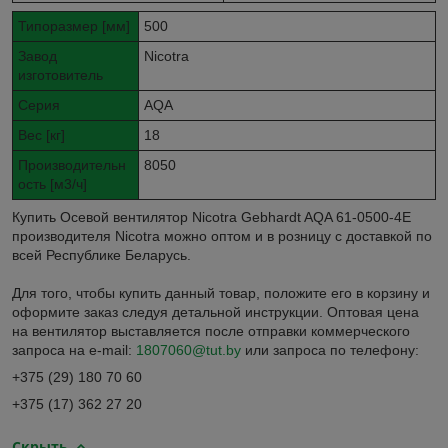
Типоразмер [мм]
500
Завод
Nicotra
изготовитель
Серия
AQA
Вес [кг]
18
Производительн
8050
ость [м3/ч]
Купить Осевой вентилятор Nicotra Gebhardt AQA 61-0500-4E
производителя Nicotra можно оптом и в розницу с доставкой по
всей Республике Беларусь.
Для того, чтобы купить данный товар, положите его в корзину и
оформите заказ следуя детальной инструкции. Оптовая цена
на вентилятор выставляется после отправки коммерческого
запроса на e-mail:
1807060@tut.by
или запроса по телефону:
+375 (29) 180 70 60
+375 (17) 362 27 20
Скрыть