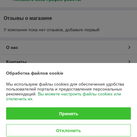
Отзывы о магазине
У компании пока нет отзывов, добавьте первый
О нас
Контакты
Обработка файлов cookie
Доставка и оплата
Мы используем файлы cookies для обеспечения удобства
пользователей портала и предоставления персональных
График работы
рекомендаций.
Вы можете настроить файлы cookies или
отключить их.
Полная версия сайта
Принять
Политика обработки cookies
Отклонить
Сайт создан на платформе Deal.by