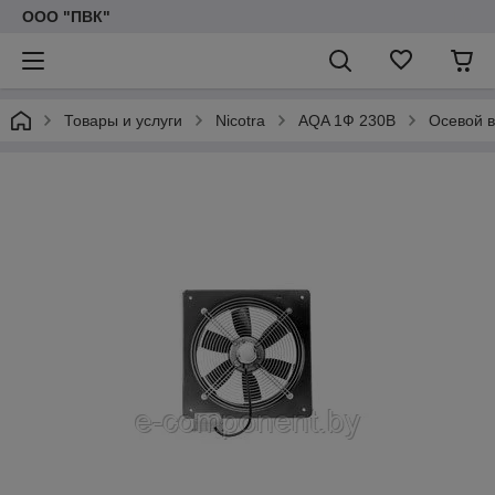
ООО "ПВК"
Товары и услуги
Nicotra
AQA 1Ф 230В
Осевой в