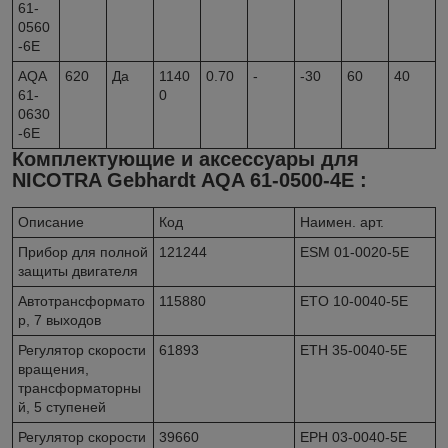
61-
0560
-6E
AQA
620
Да
1140
0.70
-
-30
60
40
61-
0
0630
-6E
Комплектующие и аксессуары для
NICOTRA Gebhardt AQA 61-0500-4E :
Описание
Код
Наимен. арт.
Прибор для полной
121244
ESM 01-0020-5E
защиты двигателя
Автотрансформато
115880
ETO 10-0040-5E
р, 7 выходов
Регулятор скорости
61893
ETH 35-0040-5E
вращения,
трансформаторны
й, 5 ступеней
Регулятор скорости
39660
EPH 03-0040-5E