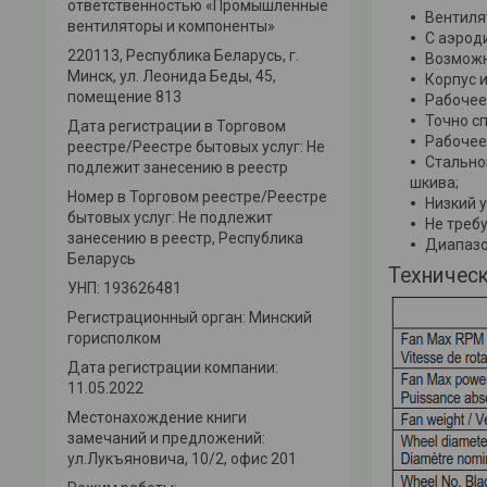
ответственностью «Промышленные
Вентиля
вентиляторы и компоненты»
C аэрод
220113, Республика Беларусь, г.
Возможн
Минск, ул. Леонида Беды, 45,
Корпус 
помещение 813
Рабочее
Точно с
Дата регистрации в Торговом
Рабочее
реестре/Реестре бытовых услуг: Не
Стально
подлежит занесению в реестр
шкива;
Номер в Торговом реестре/Реестре
Низкий 
бытовых услуг: Не подлежит
Не треб
занесению в реестр, Республика
Диапазон
Беларусь
Техническ
УНП: 193626481
Регистрационный орган: Минский
горисполком
Дата регистрации компании:
11.05.2022
Местонахождение книги
замечаний и предложений:
ул.Лукъяновича, 10/2, офис 201