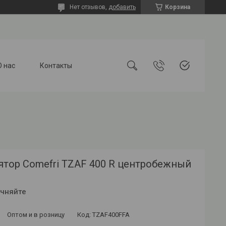
Нет отзывов,
добавить
Корзина
О нас
Контакты
ятор Comefri TZAF 400 R центробежный
очняйте
Оптом и в розницу
Код:
TZAF400FFA