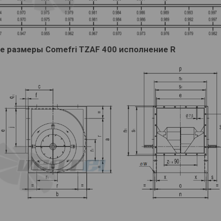
е размеры Comefri TZAF 400 исполнение R