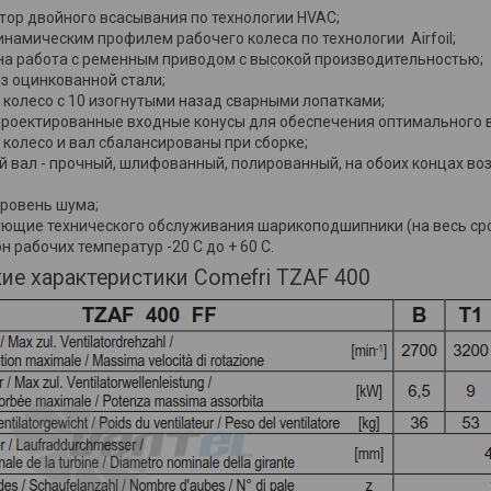
тор двойного всасывания по технологии HVAC;
инамическим профилем рабочего колеса по технологии Airfoil;
а работа с ременным приводом с высокой производительностью;
из оцинкованной стали;
 колесо с 10 изогнутыми назад сварными лопатками;
проектированные входные конусы для обеспечения оптимального 
 колесо и вал сбалансированы при сборке;
й вал - прочный, шлифованный, полированный, на обоих концах во
уровень шума;
ующие технического обслуживания шарикоподшипники (на весь сро
 рабочих температур -20 C до + 60 C.
ие характеристики Comefri TZAF 400