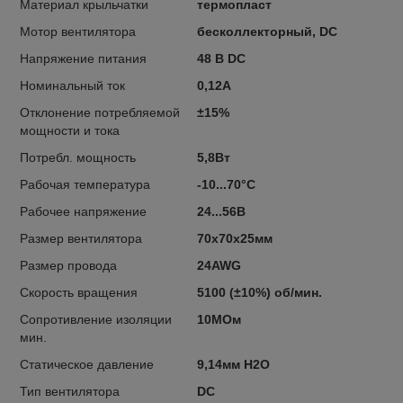
Материал крыльчатки
термопласт
Мотор вентилятора
бесколлекторный, DC
Напряжение питания
48 В DC
Номинальный ток
0,12А
Отклонение потребляемой
±15%
мощности и тока
Потребл. мощность
5,8Вт
Рабочая температура
-10...70°C
Рабочее напряжение
24...56В
Размер вентилятора
70x70x25мм
Размер провода
24AWG
Скорость вращения
5100 (±10%) об/мин.
Сопротивление изоляции
10МОм
мин.
Статическое давление
9,14мм H2O
Тип вентилятора
DC