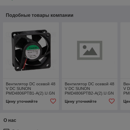
Подобные товары компании
Вентилятор DC осевой 48
Вентилятор DC осевой 48
Вен
V DC SUNON
V DC SUNON
V 
PMD4806PTB1-A(2).U.GN
PMD4806PTB2-A(2).U.GN
PM
(PMD4806PTB1A)
(PMD4806PTB2A)
(P
Цену уточняйте
Цену уточняйте
Це
О нас