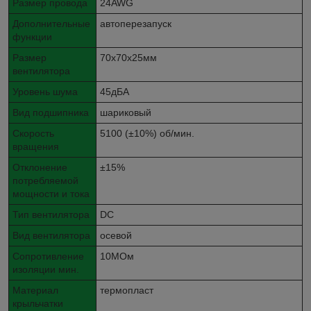
Размер провода
24AWG
Дополнительные
автоперезапуск
функции
Размер
70x70x25мм
вентилятора
Уровень шума
45дБА
Вид подшипника
шариковый
Скорость
5100 (±10%) об/мин.
вращения
Отклонение
±15%
потребляемой
мощности и тока
Тип вентилятора
DC
Вид вентилятора
осевой
Сопротивление
10МОм
изоляции мин.
Материал
термопласт
крыльчатки