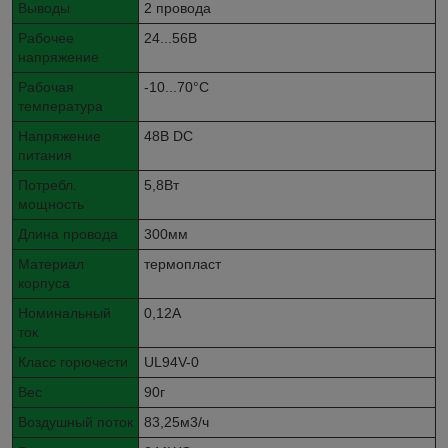
Выводы
2 провода
Рабочее
24...56В
напряжение
Рабочая
-10...70°C
температура
Напряжение
48В DC
питания
Потребл.
5,8Вт
мощность
Длина провода
300мм
Материал
термопласт
корпуса
Номинальный
0,12А
ток
Класс горючести
UL94V-0
Вес
90г
Воздушный поток
83,25м3/ч