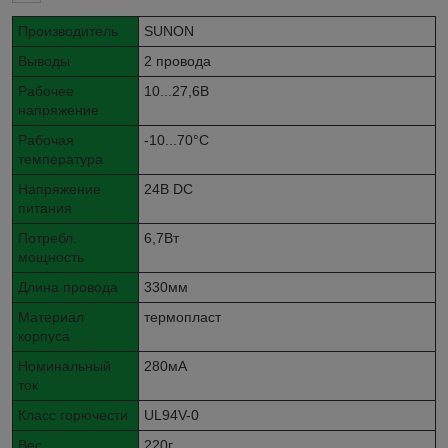
Производитель
SUNON
Выводы
2 провода
Рабочее
10...27,6В
напряжение
Рабочая
-10...70°C
температура
Напряжение
24В DC
питания
Потребл.
6,7Вт
мощность
Длина провода
330мм
Материал
термопласт
корпуса
Номинальный
280мА
ток
Класс горючести
UL94V-0
Вес
220г