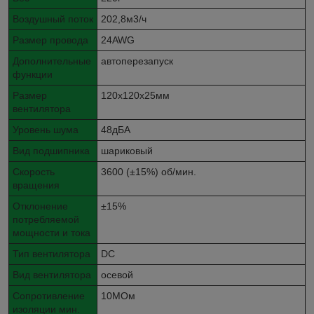
Воздушный поток
202,8м3/ч
Размер провода
24AWG
Дополнительные
автоперезапуск
функции
Размер
120x120x25мм
вентилятора
Уровень шума
48дБА
Вид подшипника
шариковый
Скорость
3600 (±15%) об/мин.
вращения
Отклонение
±15%
потребляемой
мощности и тока
Тип вентилятора
DC
Вид вентилятора
осевой
Сопротивление
10МОм
изоляции мин.