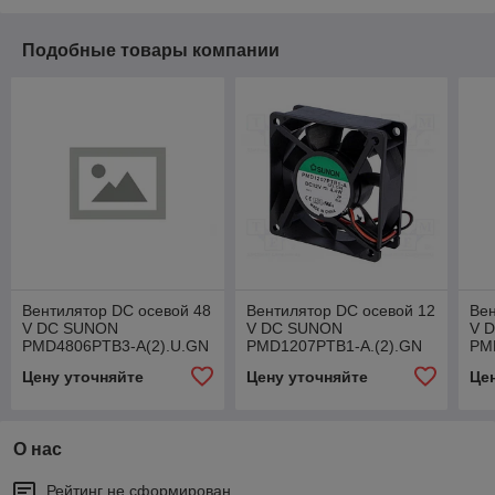
Подобные товары компании
Вентилятор DC осевой 48
Вентилятор DC осевой 12
Вен
V DC SUNON
V DC SUNON
V 
PMD4806PTB3-A(2).U.GN
PMD1207PTB1-A.(2).GN
PM
(PMD4806PTB3A)
(PMD1207PTB1A)
(P
Цену уточняйте
Цену уточняйте
Це
О нас
Рейтинг не сформирован