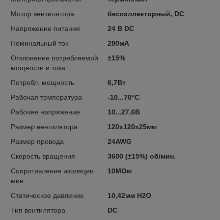
Мотор вентилятора
бесколлекторный, DC
Напряжение питания
24 В DC
Номинальный ток
280мА
Отклонение потребляемой
±15%
мощности и тока
Потребл. мощность
6,7Вт
Рабочая температура
-10...70°C
Рабочее напряжение
10...27,6В
Размер вентилятора
120x120x25мм
Размер провода
24AWG
Скорость вращения
3600 (±15%) об/мин.
Сопротивление изоляции
10МОм
мин.
Статическое давление
10,42мм H2O
Тип вентилятора
DC