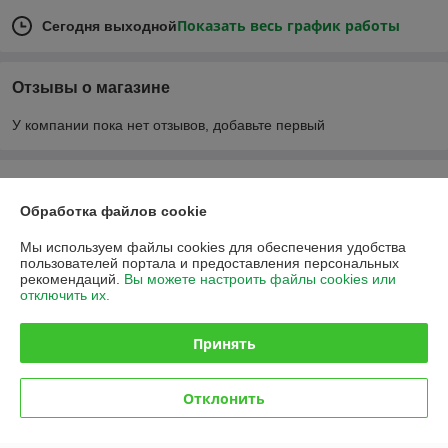
Показать весь график работы
Сегодня выходной
Отзывы о магазине
У компании пока нет отзывов, добавьте первый
О нас
Обработка файлов cookie
Контакты
Мы используем файлы cookies для обеспечения удобства
пользователей портала и предоставления персональных
Доставка и оплата
рекомендаций.
Вы можете настроить файлы cookies или
отключить их.
График работы
Принять
Полная версия сайта
Отклонить
Политика обработки cookies