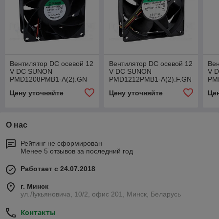
Вентилятор DC осевой 12
Вентилятор DC осевой 12
Вен
V DC SUNON
V DC SUNON
V 
PMD1208PMB1-A(2).GN
PMD1212PMB1-A(2).F.GN
PM
(PMD1208PMB1A)
(PMD1212PMB1AF)
(2)
Цену уточняйте
Цену уточняйте
Це
(P
О нас
Рейтинг не сформирован
Менее 5 отзывов за последний год
Работает с 24.07.2018
г. Минск
ул.Лукьяновича, 10/2, офис 201, Минск, Беларусь
Контакты