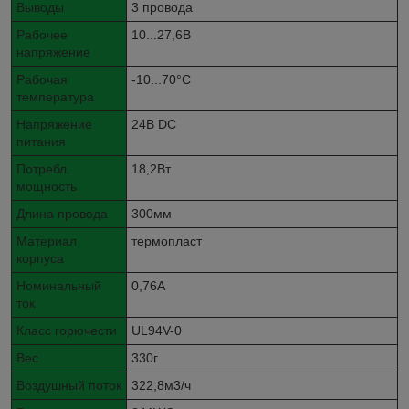
Выводы
3 провода
Рабочее
10...27,6В
напряжение
Рабочая
-10...70°C
температура
Напряжение
24В DC
питания
Потребл.
18,2Вт
мощность
Длина провода
300мм
Материал
термопласт
корпуса
Номинальный
0,76А
ток
Класс горючести
UL94V-0
Вес
330г
Воздушный поток
322,8м3/ч