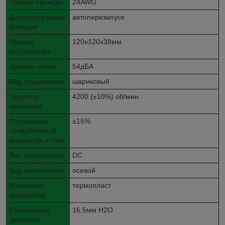
Размер провода
24AWG
Дополнительные
автоперезапуск
функции
Размер
120x120x38мм
вентилятора
Уровень шума
54дБА
Вид подшипника
шариковый
Скорость
4200 (±10%) об/мин.
вращения
Отклонение
±15%
потребляемой
мощности и тока
Тип вентилятора
DC
Вид вентилятора
осевой
Материал
термопласт
крыльчатки
Статическое
16,5мм H2O
давление