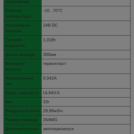
напряжение
Рабочая
-10...70°C
температура
Напряжение
24В DC
питания
Потребл.
1,01Вт
мощность
Длина провода
300мм
Материал
термопласт
корпуса
Номинальный
0,042А
ток
Класс горючести
UL94V-0
Вес
33г
Воздушный поток
28,88м3/ч
Размер провода
26AWG
Дополнительные
автоперезапуск