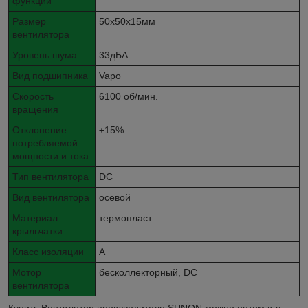
функции
Размер
50x50x15мм
вентилятора
Уровень шума
33дБА
Вид подшипника
Vapo
Скорость
6100 об/мин.
вращения
Отклонение
±15%
потребляемой
мощности и тока
Тип вентилятора
DC
Вид вентилятора
осевой
Материал
термопласт
крыльчатки
Класс изоляции
A
Мотор
бесколлекторный, DC
вентилятора
Купить Вентилятор производителя SUNON можно оптом и в