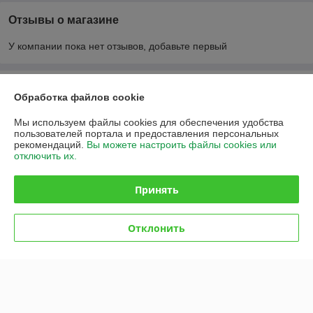
Отзывы о магазине
У компании пока нет отзывов, добавьте первый
О нас
Обработка файлов cookie
Контакты
Мы используем файлы cookies для обеспечения удобства
пользователей портала и предоставления персональных
рекомендаций.
Вы можете настроить файлы cookies или
Доставка и оплата
отключить их.
График работы
Принять
Полная версия сайта
Отклонить
Политика обработки cookies
Сайт создан на платформе Deal.by