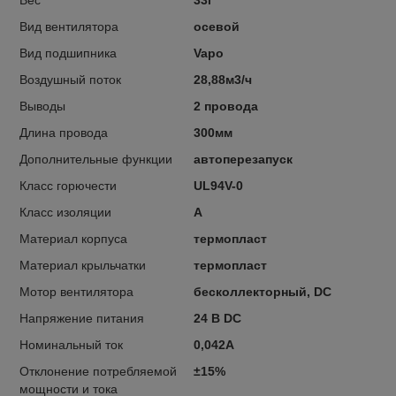
Вид вентилятора
осевой
Вид подшипника
Vapo
Воздушный поток
28,88м3/ч
Выводы
2 провода
Длина провода
300мм
Дополнительные функции
автоперезапуск
Класс горючести
UL94V-0
Класс изоляции
A
Материал корпуса
термопласт
Материал крыльчатки
термопласт
Мотор вентилятора
бесколлекторный, DC
Напряжение питания
24 В DC
Номинальный ток
0,042А
Отклонение потребляемой
±15%
мощности и тока