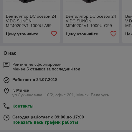
Вентилятор DC осевой 24
Вентилятор DC осевой 24
Вен
V DC SUNON
V DC SUNON
V 
MF40202V1-1000U-A99
MF40202V1-1000U-G99
MF
(MF40202V1-A99-A)
(MF40202V1-G99-A)
(M
Цену уточняйте
Цену уточняйте
Це
О нас
Рейтинг не сформирован
Менее 5 отзывов за последний год
Работает с 24.07.2018
г. Минск
ул.Лукьяновича, 10/2, офис 201, Минск, Беларусь
Контакты
Сегодня работает с 09:00 до 17:00
Показать весь график работы