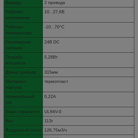
Выводы
2 провода
Рабочее
10...27,6В
напряжение
Рабочая
-10...70°C
температура
Напряжение
24В DC
питания
Потребл.
5,28Вт
мощность
Длина провода
315мм
Материал
термопласт
корпуса
Номинальный
0,22А
ток
Класс горючести
UL94V-0
Вес
113г
Воздушный поток
126,75м3/ч