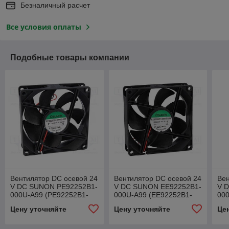
Безналичный расчет
Все условия оплаты
Подобные товары компании
Вентилятор DC осевой 24
Вентилятор DC осевой 24
Вен
V DC SUNON PE92252B1-
V DC SUNON EE92252B1-
V 
000U-A99 (PE92252B1-
000U-A99 (EE92252B1-
00
A99)
A99)
F99
Цену уточняйте
Цену уточняйте
Це