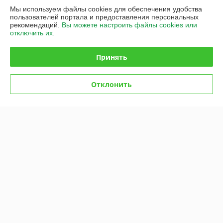
Контакты
Мы используем файлы cookies для обеспечения удобства
пользователей портала и предоставления персональных
Доставка и оплата
рекомендаций.
Вы можете настроить файлы cookies или
отключить их.
График работы
Принять
Полная версия сайта
Отклонить
Политика обработки cookies
Сайт создан на платформе Deal.by
Информация для покупателя
Юридическое лицо:
Общество с ограниченной ответственностью
«Промышленные вентиляторы и компоненты»
220113, Республика Беларусь, г. Минск, ул. Леонида Беды, 45,
помещение 813
Регистрационный номер ЕГР: 193626481
УНП: 193626481