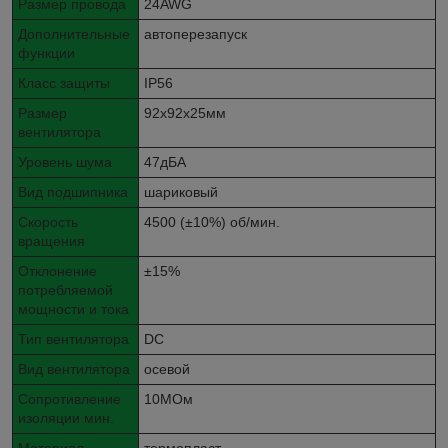
Размер провода
24AWG
Дополнительные
автоперезапуск
функции
Класс защиты
IP56
Размер
92x92x25мм
вентилятора
Уровень шума
47дБА
Вид подшипника
шариковый
Скорость
4500 (±10%) об/мин.
вращения
Отклонение
±15%
потребляемой
мощности и тока
Тип вентилятора
DC
Вид вентилятора
осевой
Сопротивление
10МОм
изоляции мин.