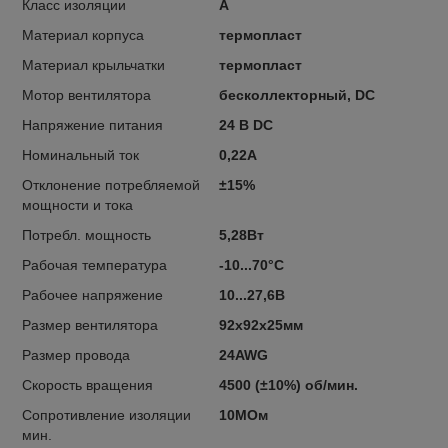
Класс изоляции
A
Материал корпуса
термопласт
Материал крыльчатки
термопласт
Мотор вентилятора
бесколлекторный, DC
Напряжение питания
24 В DC
Номинальный ток
0,22А
Отклонение потребляемой
±15%
мощности и тока
Потребл. мощность
5,28Вт
Рабочая температура
-10...70°C
Рабочее напряжение
10...27,6В
Размер вентилятора
92x92x25мм
Размер провода
24AWG
Скорость вращения
4500 (±10%) об/мин.
Сопротивление изоляции
10МОм
мин.