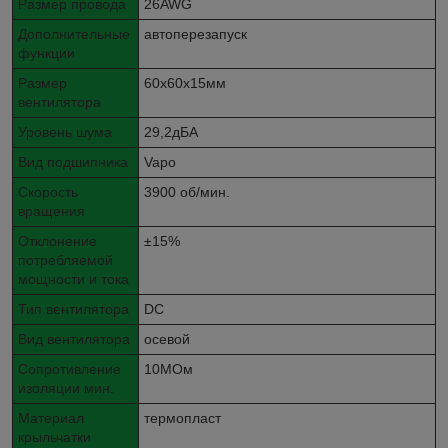
Размер провода
26AWG
Дополнительные
автоперезапуск
функции
Размер
60x60x15мм
вентилятора
Уровень шума
29,2дБА
Вид подшипника
Vapo
Скорость
3900 об/мин.
вращения
Отклонение
±15%
потребляемой
мощности и тока
Тип вентилятора
DC
Вид вентилятора
осевой
Сопротивление
10МОм
изоляции мин.
Материал
термопласт
крыльчатки