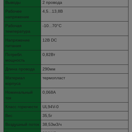
Выводы
2 провода
Рабочее
4,5...13,8В
напряжение
Рабочая
-10...70°C
температура
Напряжение
12В DC
питания
Потребл.
0,82Вт
мощность
Длина провода
290мм
Материал
термопласт
корпуса
Номинальный
0,068А
ток
Класс горючести
UL94V-0
Вес
35,5г
Воздушный поток
38,53м3/ч