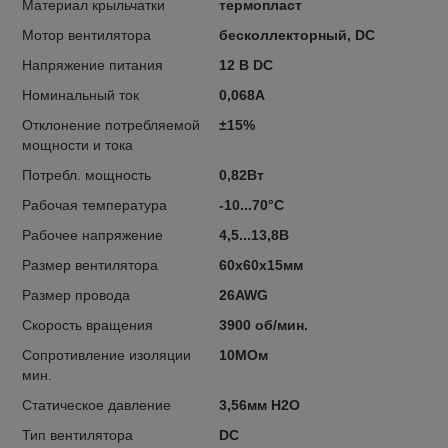
Материал крыльчатки
термопласт
Мотор вентилятора
бесколлекторный, DC
Напряжение питания
12 В DC
Номинальный ток
0,068А
Отклонение потребляемой
±15%
мощности и тока
Потребл. мощность
0,82Вт
Рабочая температура
-10...70°C
Рабочее напряжение
4,5...13,8В
Размер вентилятора
60x60x15мм
Размер провода
26AWG
Скорость вращения
3900 об/мин.
Сопротивление изоляции
10МОм
мин.
Статическое давление
3,56мм H2O
Тип вентилятора
DC