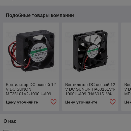
Подобные товары компании
Вентилятор DC осевой 12
Вентилятор DC осевой 12
Вен
V DC SUNON
V DC SUNON HA60151V4-
V 
MF25101V2-1000U-A99
1000U-A99 (HA60151V4-
MF
(MF25101V2-A99-A)
A99-A)
(M
Цену уточняйте
Цену уточняйте
Це
О нас