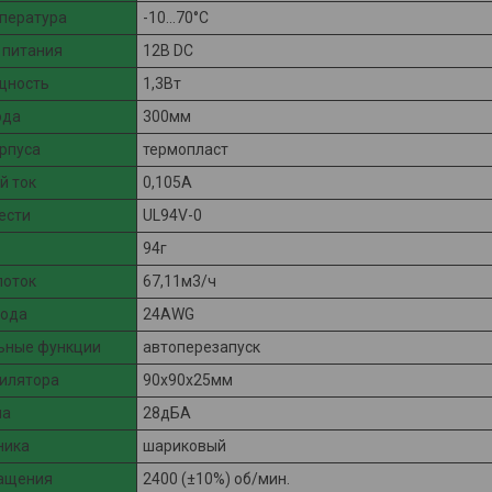
пература
-10...70°C
 питания
12В DC
щность
1,3Вт
ода
300мм
рпуса
термопласт
й ток
0,105А
ести
UL94V-0
94г
поток
67,11м3/ч
вода
24AWG
ьные функции
автоперезапуск
илятора
90x90x25мм
ма
28дБА
ника
шариковый
ращения
2400 (±10%) об/мин.