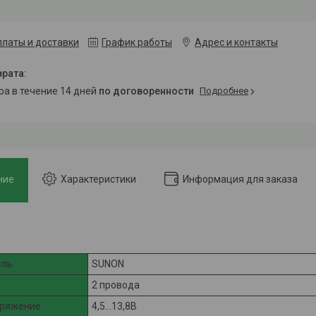
платы и доставки
График работы
Адрес и контакты
ара в течение 14 дней
по договоренности
Подробнее
ние
Характеристики
Информация для заказа
ель
SUNON
2 провода
пряжение
4,5...13,8В