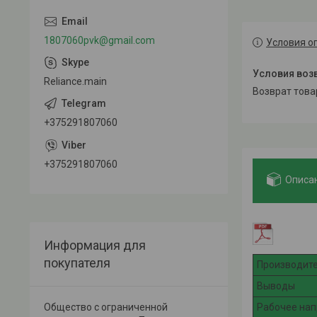
1807060pvk@gmail.com
Условия о
Reliance.main
возврат тов
+375291807060
+375291807060
Описа
Информация для
покупателя
Производит
Выводы
Общество с ограниченной
Рабочее на