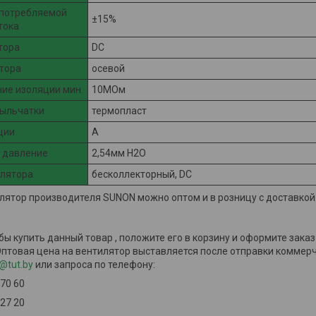
 потребляемой
±15%
тока
тора
DC
тора
осевой
ие изоляции мин.
10МОм
рыльчатки
термопласт
ции
A
 давление
2,54мм H2O
илятора
бесколлекторный, DC
лятор производителя SUNON можно оптом и в розницу с доставкой
обы купить данный товар , положите его в корзину и оформите зака
Оптовая цена на вентилятор выставляется после отправки коммерч
@tut.by
или запроса по телефону:
 70 60
 27 20