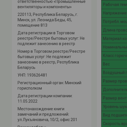
ответственностью «Промышленные
Рабочая тем
вентиляторы и компоненты»
Напряжение
220113, Республика Беларусь, г.
Минск, ул. Леонида Беды, 45,
Потребл. мо
помещение 813
Длина пров
Дата регистрации в Торговом
реестре/Реестре бытовых услуг: Не
Материал ко
подлежит занесению в реестр
Номинальны
Номер в Торговом реестре/Реестре
Класс горюч
бытовых услуг: Не подлежит
занесению в реестр, Республика
Вес
Беларусь
Воздушный 
УНП: 193626481
Размер про
Регистрационный орган: Минский
горисполком
Дополнител
Дата регистрации компании:
Размер вент
11.05.2022
Уровень шу
Местонахождение книги
замечаний и предложений:
Вид подшип
ул.Лукъяновича, 10/2, офис 201
Скорость в