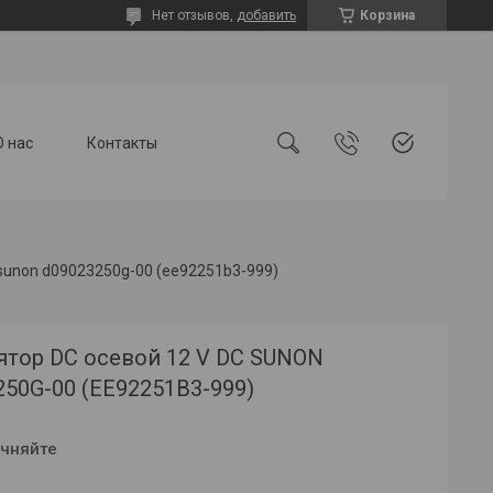
Нет отзывов,
добавить
Корзина
О нас
Контакты
 sunon d09023250g-00 (ee92251b3-999)
ятор DC осевой 12 V DC SUNON
50G-00 (EE92251B3-999)
очняйте