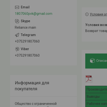
1807060pvk@gmail.com
Условия о
Reliance.main
возврат тов
+375291807060
+375291807060
Описа
Информация для
покупателя
Производит
Выводы
Общество с ограниченной
Рабочее на