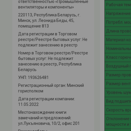
ответственностью «Промышленные
Рабочая тем
вентиляторы и компоненты»
Напряжение
220113, Республика Беларусь, г.
Минск, ул. Леонида Беды, 45,
Потребл. мо
помещение 813
Длина пров
Дата регистрации в Торговом
реестре/Реестре бытовых услуг: Не
Материал ко
подлежит занесению в реестр
Номинальны
Номер в Торговом реестре/Реестре
Класс горюч
бытовых услуг: Не подлежит
занесению в реестр, Республика
Воздушный 
Беларусь
Размер про
УНП: 193626481
Размер вент
Регистрационный орган: Минский
горисполком
Уровень шу
Дата регистрации компании:
Вид подшип
11.05.2022
Скорость в
Местонахождение книги
замечаний и предложений:
Отклонение
ул.Лукъяновича, 10/2, офис 201
мощности и 