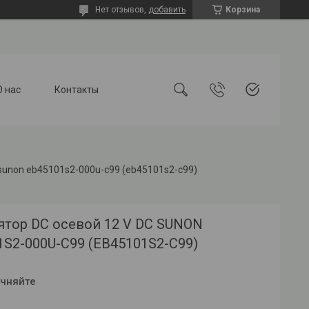
Нет отзывов,
добавить
Корзина
О нас
Контакты
 sunon eb45101s2-000u-c99 (eb45101s2-c99)
ятор DC осевой 12 V DC SUNON
1S2-000U-C99 (EB45101S2-C99)
очняйте