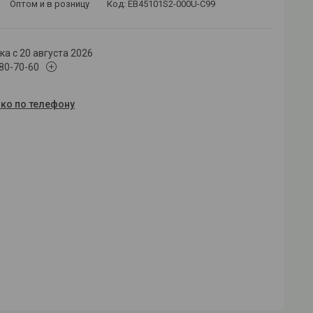
Оптом и в розницу
Код:
EB45101S2-000U-C99
а с 20 августа 2026
180-70-60
ько по телефону