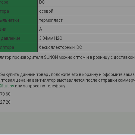
тора
DC
тора
осевой
рыльчатки
термопласт
ции
A
 давление
3,04мм H2O
илятора
бесколлекторный, DC
лятор производителя SUNON можно оптом и в розницу с доставкой
обы купить данный товар , положите его в корзину и оформите зака
Оптовая цена на вентилятор выставляется после отправки коммерч
@tut.by
или запроса по телефону:
 70 60
 27 20