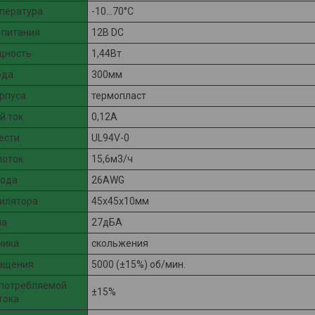
пература
-10...70°C
 питания
12В DC
щность
1,44Вт
ода
300мм
рпуса
термопласт
й ток
0,12А
ести
UL94V-0
поток
15,6м3/ч
вода
26AWG
илятора
45x45x10мм
ма
27дБА
ника
скольжения
ращения
5000 (±15%) об/мин.
 потребляемой
±15%
тока