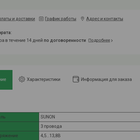
платы и доставки
График работы
Адрес и контакты
ара в течение 14 дней
по договоренности
Подробнее
ние
Характеристики
Информация для заказа
ель
SUNON
3 провода
пряжение
4,5...13,8В