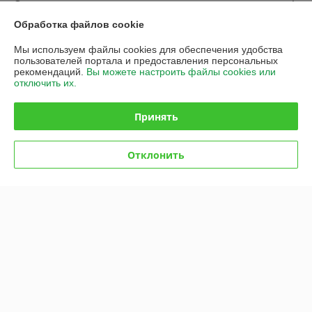
О нас
Обработка файлов cookie
Контакты
Мы используем файлы cookies для обеспечения удобства
пользователей портала и предоставления персональных
Доставка и оплата
рекомендаций.
Вы можете настроить файлы cookies или
отключить их.
График работы
Принять
Полная версия сайта
Отклонить
Политика обработки cookies
Сайт создан на платформе Deal.by
Информация для покупателя
Юридическое лицо:
Общество с ограниченной ответственностью
«Промышленные вентиляторы и компоненты»
220113, Республика Беларусь, г. Минск, ул. Леонида Беды, 45,
помещение 813