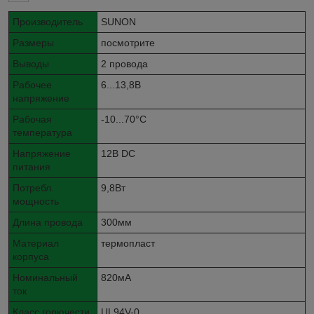
Производитель
SUNON
Размеры
посмотрите
Выводы
2 провода
Рабочее
6...13,8В
напряжение
Рабочая
-10...70°C
температура
Напряжение
12В DC
питания
Потребл.
9,8Вт
мощность
Длина провода
300мм
Материал
термопласт
корпуса
Номинальный
820мА
ток
Класс горючести
UL94V-0