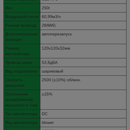
Вес
250г
Воздушный поток
60,99м3/ч
Размер провода
28AWG
Дополнительные
автоперезапуск
функции
Размер
120x120x32мм
вентилятора
Уровень шума
53,8дБА
Вид подшипника
шариковый
Скорость
2500 (±10%) об/мин.
вращения
Отклонение
±15%
потребляемой
мощности и тока
Тип вентилятора
DC
Вид вентилятора
blower