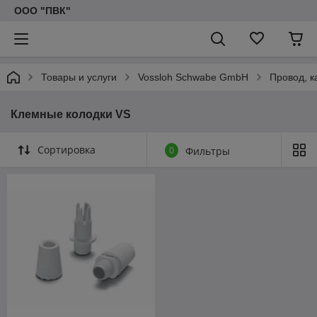
ООО "ПВК"
Товары и услуги
Vossloh Schwabe GmbH
Провод, 
Клемные колодки VS
Сортировка
0
Фильтры